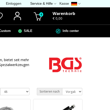
Einloggen
Service & Hilfe
Kasse
Warenkorb
0
€ 0,00
ustom
SALE
Info center
n, bietet seit mehr
Spezialwerkzeugen
Sortieren nach