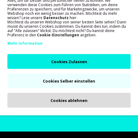
Alles, um dir besser und persönlicher helfen zu können. Wir
ds und Motorräder
Messbereich -50 bis +500
verwenden diese Cookies zum Führen von Statistiken, um deine
Technic
Grad Celsius
Präferenzen zu speichern, und für Marketingzwecke, um unseren
Webshop noch ein wenig besser zu machen. Möchtest du mehr
wissen? Lese unsere
Datenschutz
hier.
Möchtest du unseren Webshop von seiner besten Seite sehen? Dann
ort lieferbar
Sofort lieferbar
musst du unseren Cookies zustimmen. Du kannst dies tun, indem du
auf "Alle zulassen" klickst. Du möchtest nicht? Du kannst deine
Präferenz in den
Cookie-Einstellungen
angeben.
50
€ 38,90
Mehr information
Cookies Zulassen
Kunden sind sehr zufrieden mit unserem 
Cookies Selber einstellen
Cookies ablehnen