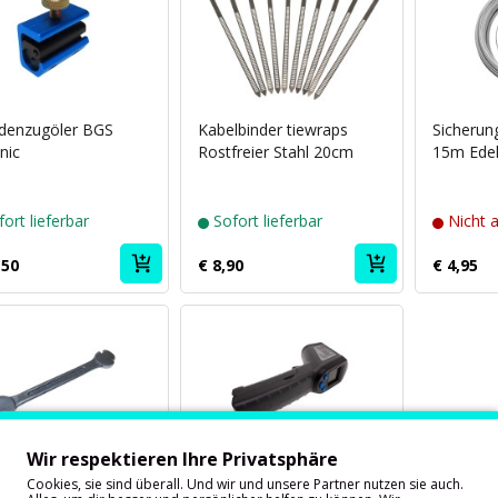
enzugöler BGS
Kabelbinder tiewraps
Sicherun
nic
Rostfreier Stahl 20cm
15m Edel
ort lieferbar
Sofort lieferbar
Nicht 
,50
€ 8,90
€ 4,95
Wir respektieren Ihre Privatsphäre
Cookies, sie sind überall. Und wir und unsere Partner nutzen sie auch.
chenschlüssel für
Thermometer Infrarot