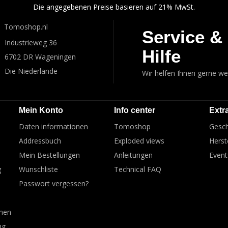
Die angegebenen Preise basieren auf 21% MwSt.
Tomoshop.nl
Service &
Industrieweg 36
Hilfe
6702 DR Wageningen
Die Niederlande
Wir helfen Ihnen gerne wei
Mein Konto
Info center
Extr
Daten informationen
Tomoshop
Gesch
Addressbuch
Exploded views
Herste
Mein Bestellungen
Anleitungen
Event
g
Wunschliste
Technical FAQ
Passwort vergessen?
onen
ng