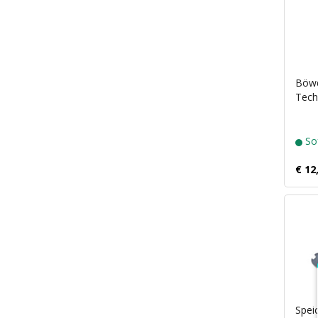
Böwd
Tech
Sof
€ 12
Spei