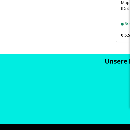
Mope
BGS 
Sof
€ 5,
Unsere 